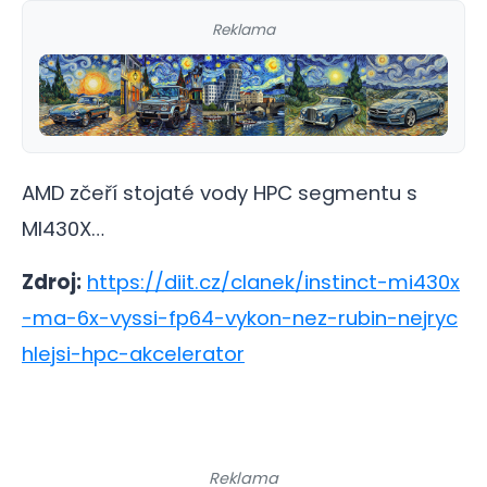
Reklama
AMD zčeří stojaté vody HPC segmentu s
MI430X…
Zdroj:
https://diit.cz/clanek/instinct-mi430x
-ma-6x-vyssi-fp64-vykon-nez-rubin-nejryc
hlejsi-hpc-akcelerator
Reklama