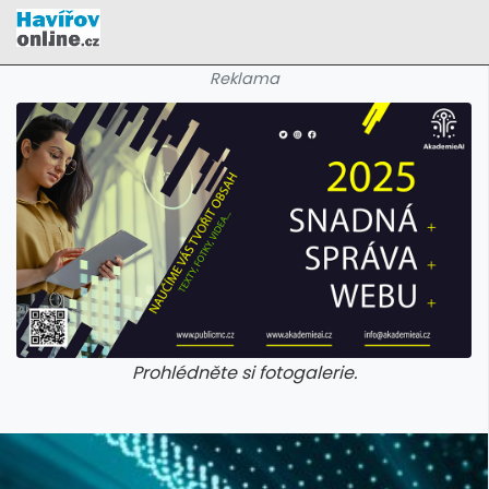
Reklama
Prohlédněte si fotogalerie.
galerie: cviky
galerie: cviky