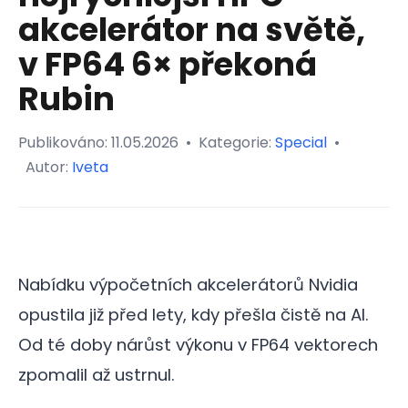
akcelerátor na světě,
v FP64 6× překoná
Rubin
Publikováno:
11.05.2026
•
Kategorie:
Special
•
Autor:
Iveta
Nabídku výpočetních akcelerátorů Nvidia
opustila již před lety, kdy přešla čistě na AI.
Od té doby nárůst výkonu v FP64 vektorech
zpomalil až ustrnul.