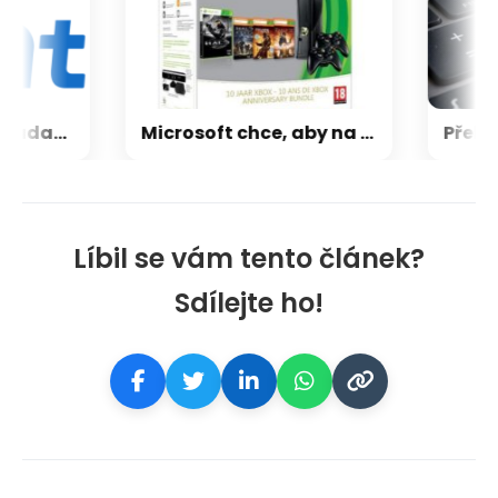
CXMT odmítla požadavky Applu, nenechá si diktovat ceny
Microsoft chce, aby na Xbox Helix běhaly všechny hry, které kdy vyšly pro Xbox
Líbil se vám tento článek?
Sdílejte ho!