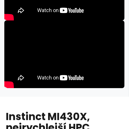
Instinct MI430X,
nejrychlejší HPC