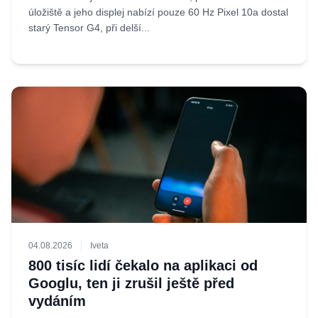
úložiště a jeho displej nabízí pouze 60 Hz Pixel 10a dostal
starý Tensor G4, při delší...
04.08.2026
Iveta
800 tisíc lidí čekalo na aplikaci od
Googlu, ten ji zrušil ještě před
vydáním