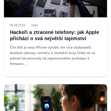
06.08.2026
Iveta
Hackeři a ztracené telefony: jak Apple
přichází o svá největší tajemství
Čím blíž je nový iPhone výrobě, tím více dodavatelů
dostává výkresy, rozměry a zkušební kusy Úniky se za
patnáct let posunuly od zapomenutého prototypu k
firmwaru,...