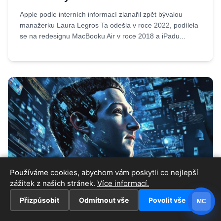
Apple podle interních informací zlanařil zpět bývalou
manažerku Laura Legros Ta odešla v roce 2022, podílela
se na redesignu MacBooku Air v roce 2018 a iPadu...
Používáme cookies, abychom vám poskytli co nejlepší
zážitek z našich stránek.
Více informací.
04.08.2026
Iveta
Osobní AI agent pro každého do pěti
Přizpůsobit
Odmítnout vše
Povolit vše
MC
let? Zuckerberg předpovídá