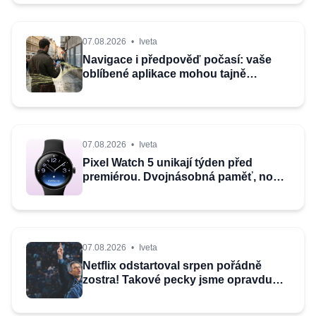
07.08.2026
•
Iveta
Navigace i předpověď počasí: vaše
oblíbené aplikace mohou tajně
odesílat informace o poloze
07.08.2026
•
Iveta
Pixel Watch 5 unikají týden před
premiérou. Dvojnásobná paměť, nové
funkce a osobní AI
07.08.2026
•
Iveta
Netflix odstartoval srpen pořádně
zostra! Takové pecky jsme opravdu
nečekali