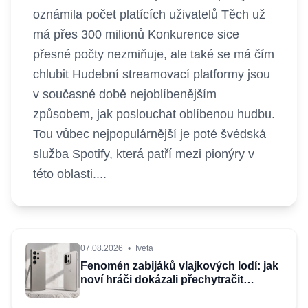
oznámila počet platících uživatelů Těch už
má přes 300 milionů Konkurence sice
přesné počty nezmiňuje, ale také se má čím
chlubit Hudební streamovací platformy jsou
v současné době nejoblíbenějším
způsobem, jak poslouchat oblíbenou hudbu.
Tou vůbec nejpopulárnější je poté švédská
služba Spotify, která patří mezi pionýry v
této oblasti....
07.08.2026
•
Iveta
Fenomén zabijáků vlajkových lodí: jak
noví hráči dokázali přechytračit
mobilní obry