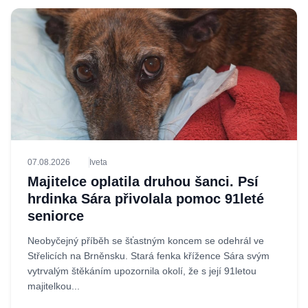
07.08.2026
Iveta
Majitelce oplatila druhou šanci. Psí
hrdinka Sára přivolala pomoc 91leté
seniorce
Neobyčejný příběh se šťastným koncem se odehrál ve
Střelicích na Brněnsku. Stará fenka křížence Sára svým
vytrvalým štěkáním upozornila okolí, že s její 91letou
majitelkou...