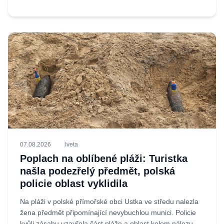
07.08.2026
Iveta
Poplach na oblíbené pláži: Turistka
našla podezřelý předmět, polská
policie oblast vyklidila
Na pláži v polské přímořské obci Ustka ve středu nalezla
žena předmět připomínající nevybuchlou munici. Policie
kvůli zásahu uzavřela část pláže a oblast kolem nálezu