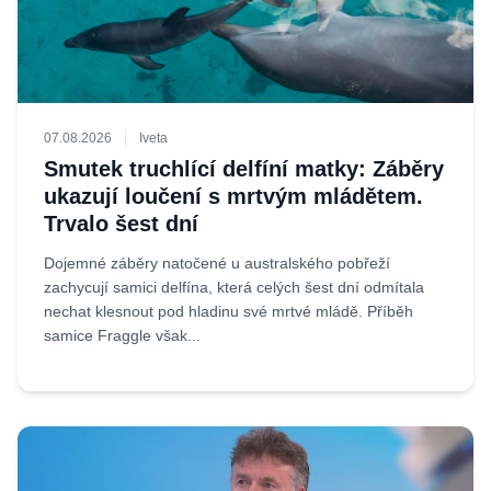
07.08.2026
Iveta
Smutek truchlící delfíní matky: Záběry
ukazují loučení s mrtvým mládětem.
Trvalo šest dní
Dojemné záběry natočené u australského pobřeží
zachycují samici delfína, která celých šest dní odmítala
nechat klesnout pod hladinu své mrtvé mládě. Příběh
samice Fraggle však...