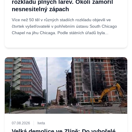
rozkladu plných larev. Okolí zamořil
nesnesitelný zápach
Více než 50 těl v různých stadiích rozkladu objevili ve
čtvrtek vyšetřovatelé v pohřebním ústavu South Chicago
Chapel na jihu Chicaga. Podle státních úřadů byla...
07.08.2026
Iveta
Velká demolice ve Zlíně: Do vyhořelé