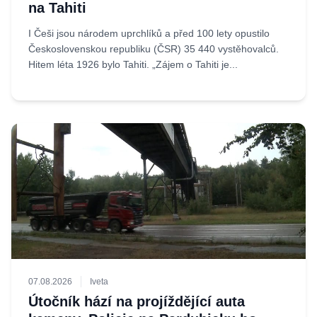
na Tahiti
I Češi jsou národem uprchlíků a před 100 lety opustilo
Československou republiku (ČSR) 35 440 vystěhovalců.
Hitem léta 1926 bylo Tahiti. „Zájem o Tahiti je...
07.08.2026
Iveta
Útočník hází na projíždějící auta