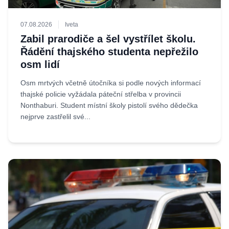
07.08.2026
Iveta
Zabil prarodiče a šel vystřílet školu.
Řádění thajského studenta nepřežilo
osm lidí
Osm mrtvých včetně útočníka si podle nových informací
thajské policie vyžádala páteční střelba v provincii
Nonthaburi. Student místní školy pistolí svého dědečka
nejprve zastřelil své...