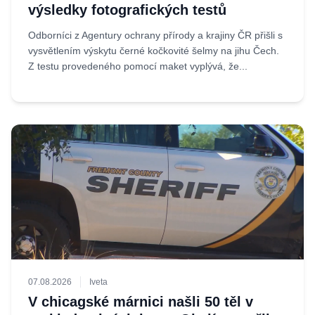
výsledky fotografických testů
Odborníci z Agentury ochrany přírody a krajiny ČR přišli s
vysvětlením výskytu černé kočkovité šelmy na jihu Čech.
Z testu provedeného pomocí maket vyplývá, že...
07.08.2026
Iveta
V chicagské márnici našli 50 těl v