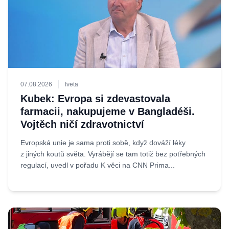
07.08.2026
Iveta
Kubek: Evropa si zdevastovala
farmacii, nakupujeme v Bangladéši.
Vojtěch ničí zdravotnictví
Evropská unie je sama proti sobě, když dováží léky
z jiných koutů světa. Vyrábějí se tam totiž bez potřebných
regulací, uvedl v pořadu K věci na CNN Prima...