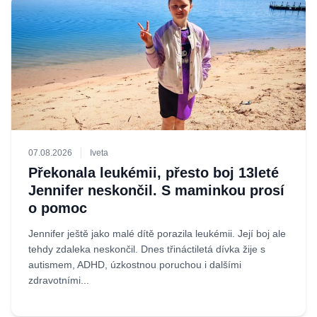
07.08.2026
Iveta
Překonala leukémii, přesto boj 13leté
Jennifer neskončil. S maminkou prosí
o pomoc
Jennifer ještě jako malé dítě porazila leukémii. Její boj ale
tehdy zdaleka neskončil. Dnes třináctiletá dívka žije s
autismem, ADHD, úzkostnou poruchou i dalšími
zdravotními...