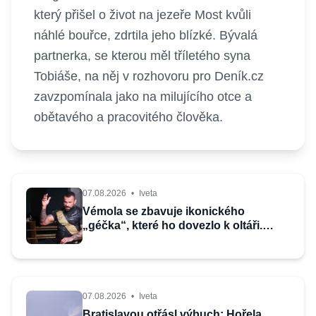
který přišel o život na jezeře Most kvůli
náhlé bouřce, zdrtila jeho blízké. Bývalá
partnerka, se kterou měl tříletého syna
Tobiáše, na něj v rozhovoru pro Deník.cz
zavzpomínala jako na milujícího otce a
obětavého a pracovitého člověka.
07.08.2026
•
Iveta
Vémola se zbavuje ikonického
„géčka“, které ho dovezlo k oltáři.
Cena je v milionech
07.08.2026
•
Iveta
Bratislavou otřásl výbuch: Hořela