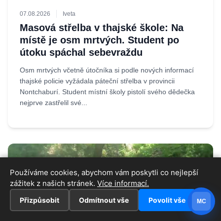
07.08.2026
Iveta
Masová střelba v thajské škole: Na
místě je osm mrtvých. Student po
útoku spáchal sebevraždu
Osm mrtvých včetně útočníka si podle nových informací
thajské policie vyžádala páteční střelba v provincii
Nontchaburí. Student místní školy pistolí svého dědečka
nejprve zastřelil své...
Používáme cookies, abychom vám poskytli co nejlepší
zážitek z našich stránek.
Více informací.
Přizpůsobit
Odmítnout vše
Povolit vše
MC