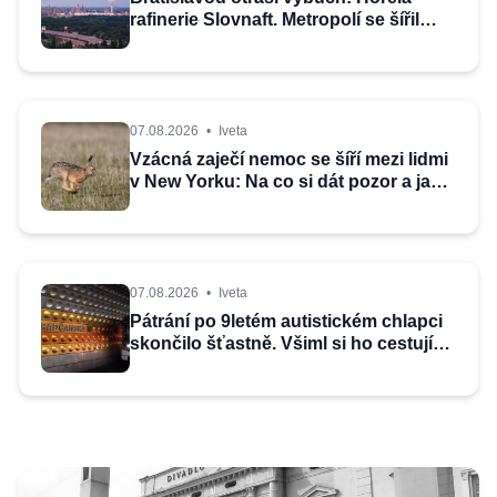
rafinerie Slovnaft. Metropolí se šířil
dým, zachycuje video
07.08.2026
•
Iveta
Vzácná zaječí nemoc se šíří mezi lidmi
v New Yorku: Na co si dát pozor a jaké
jsou příznaky?
07.08.2026
•
Iveta
Pátrání po 9letém autistickém chlapci
skončilo šťastně. Všiml si ho cestující
v metru