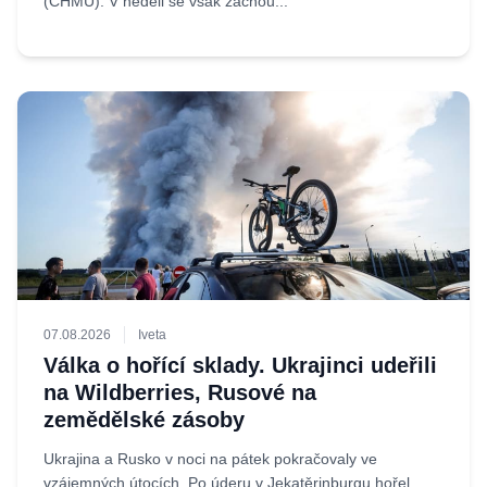
(ČHMÚ). V neděli se však začnou...
07.08.2026
Iveta
Válka o hořící sklady. Ukrajinci udeřili
na Wildberries, Rusové na
zemědělské zásoby
Ukrajina a Rusko v noci na pátek pokračovaly ve
vzájemných útocích. Po úderu v Jekatěrinburgu hořel