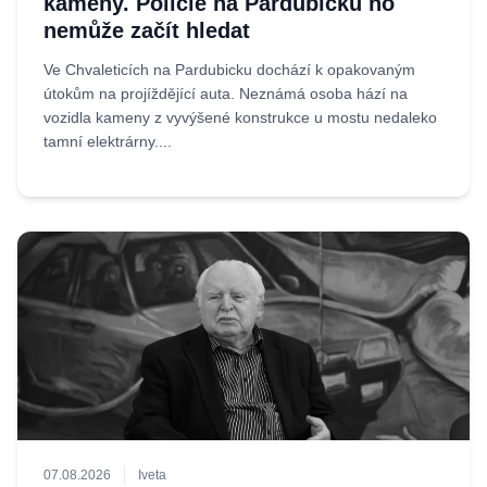
kameny. Policie na Pardubicku ho
nemůže začít hledat
Ve Chvaleticích na Pardubicku dochází k opakovaným
útokům na projíždějící auta. Neznámá osoba hází na
vozidla kameny z vyvýšené konstrukce u mostu nedaleko
tamní elektrárny....
07.08.2026
Iveta