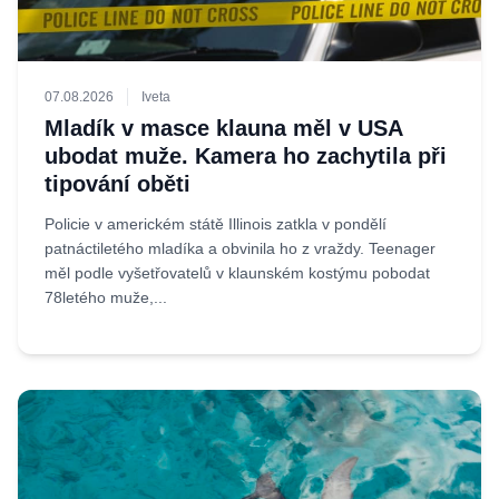
07.08.2026
Iveta
Mladík v masce klauna měl v USA
ubodat muže. Kamera ho zachytila při
tipování oběti
Policie v americkém státě Illinois zatkla v pondělí
patnáctiletého mladíka a obvinila ho z vraždy. Teenager
měl podle vyšetřovatelů v klaunském kostýmu pobodat
78letého muže,...