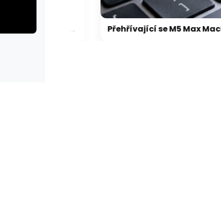
Microsoft chce, aby na Xbox Helix běhaly všechny hry, které kdy vyšly pro Xbox
Přehřívající se M5 Max MacBook Pro trápí zaseklé klávesy, cena opravy je $895
rie: cviky
galerie: cviky