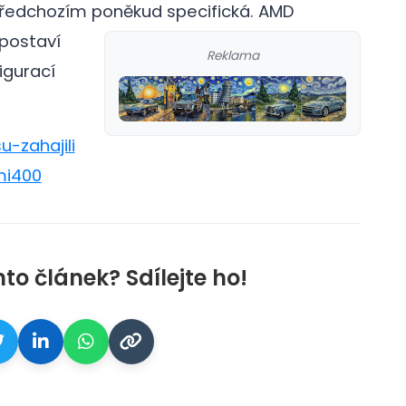
předchozím poněkud specifická.
AMD
postaví
Reklama
igurací
u-zahajili
mi400
nto článek? Sdílejte ho!