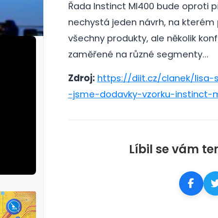
Řada Instinct MI400 bude oproti 
nechystá jeden návrh, na kterém 
všechny produkty, ale několik konf
zaměřené na různé segmenty…
Zdroj:
https://diit.cz/clanek/lisa-s
-jsme-dodavky-vzorku-instinct-
Líbil se vám te