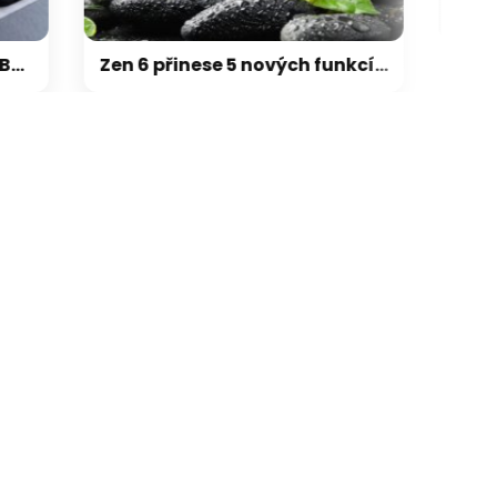
Zen 6 přinese 5 nových funkcí pro vyšší stabilitu výkonu, nejen herního
galerie: cviky