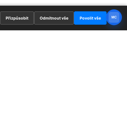
MC
Přizpůsobit
Odmítnout vše
Povolit vše
E
ZAJÍMAVOSTI
PRÁVNÍ UJEDNÁNÍ
ka !
Redaktoři
Ochrana osobních údajů
Cookies