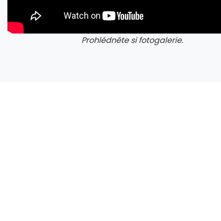
CXMT odmítla požadavky Applu, nenechá si diktovat ceny
Prohlédněte si fotogalerie.
galerie: cviky
gale