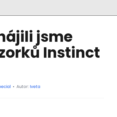
hájili jsme
orků Instinct
ecial
•
Autor:
Iveta