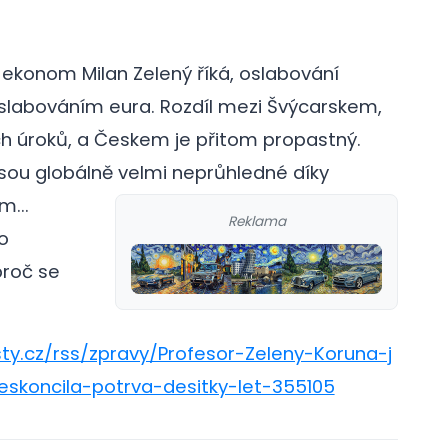
konom Milan Zelený říká, oslabování
slabováním eura. Rozdíl mezi Švýcarskem,
ch úroků, a Českem je přitom propastný.
jsou globálně velmi neprůhledné díky
...
Reklama
o
proč se
ty.cz/rss/zpravy/Profesor-Zeleny-Koruna-j
eskoncila-potrva-desitky-let-355105