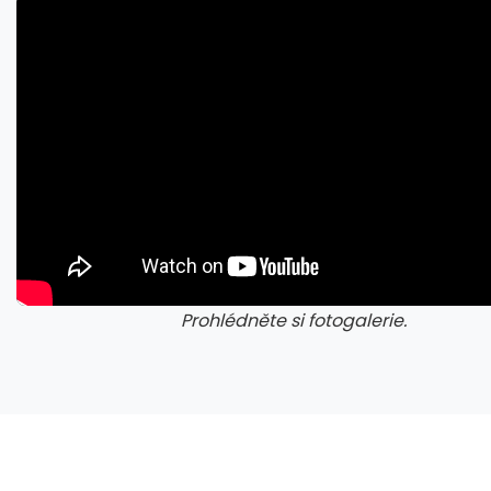
Prohlédněte si fotogalerie.
galerie: cviky
gale