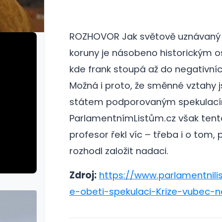
ROZHOVOR Jak světově uznávaný e
koruny je násobeno historickým o
kde frank stoupá až do negativní
Možná i proto, že směnné vztahy 
státem podporovaným spekulacím
ParlamentnímListům.cz však tent
profesor řekl víc – třeba i o tom, 
rozhodl založit nadaci.
Zdroj:
https://www.parlamentnilis
e-obeti-spekulaci-Krize-vubec-n