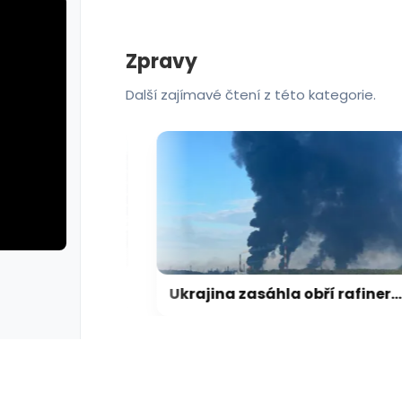
Zpravy
Další zajímavé čtení z této kategorie.
rie: cviky
galerie: cviky
Letadlo, u kterého se v Lipsku našel dron, bylo naložené municí, píší média
Ukrajina zasáhla obří rafinerii, Rusko cílilo na nádraží či autobus