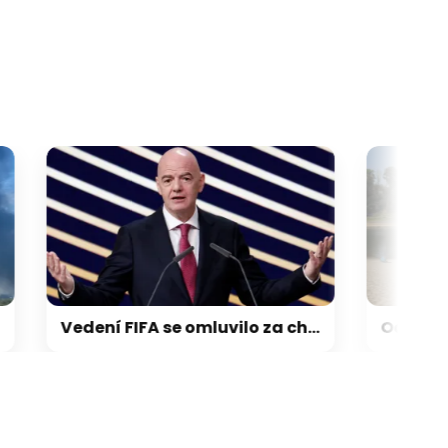
galerie: cviky
Vedení FIFA se omluvilo za chyby a podpořilo Infantina. UEFA trvá na bojkotu