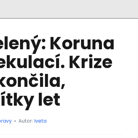
elený: Koruna
ekulací. Krize
ončila,
tky let
pravy
•
Autor:
Iveta