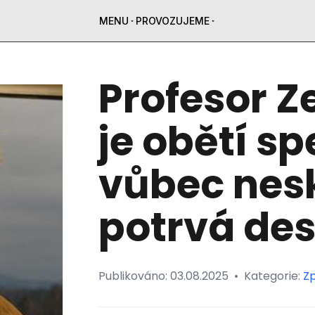
MENU
PROVOZUJEME
Profesor Z
je obětí sp
vůbec nesk
potrvá desí
Publikováno:
03.08.2025
•
Kategorie:
Z