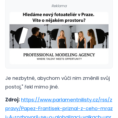
Reklama
Je nezbytné, abychom vůči nim změnili svůj
postoj," řekl mimo jiné.
Zdroj:
https://www.parlamentnilisty.cz/rss/z
pravy/Papez-Frantisek-priznal-z-ceho-mraz
i-A-rozhovoril-se-o-globalizaci-valkach-upr