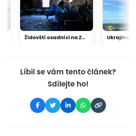
Židovští osadníci na Západním břehu napadají Palestince a kritizují i vlastní armádu
Líbil se vám tento článek?
Sdílejte ho!