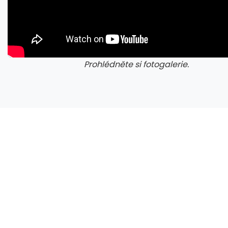
Prohlédněte si fotogalerie.
galerie: cviky
gale