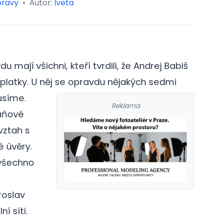
pravy
•
Autor:
Iveta
 mají všichni, kteří tvrdili, že Andrej Babiš
úplatky. U něj se opravdu nějakých sedmi
usíme.
Reklama
daňové
vztah s
 úvěry.
 všechno
roslav
í síti.