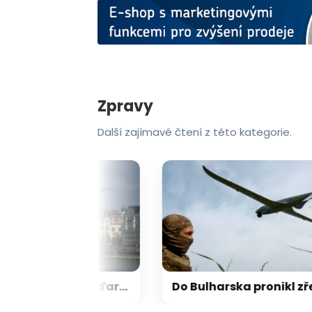
Zpravy
Další zajímavé čtení z této kategorie.
Tisza nominovala na maďarského prezidenta bývalého šéfa nejvyššího soudu