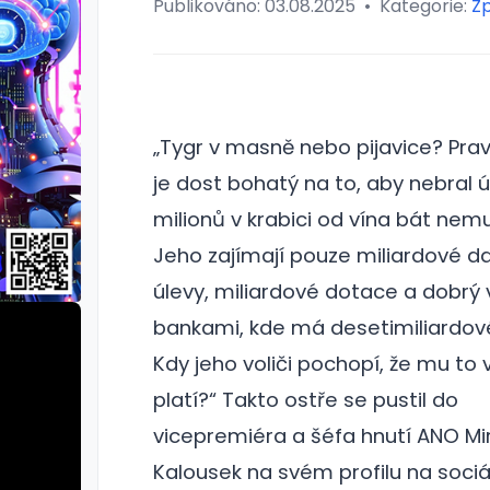
Publikováno:
03.08.2025
•
Kategorie:
Z
„Tygr v masně nebo pijavice? Pravdu
je dost bohatý na to, aby nebral 
milionů v krabici od vína bát nem
Jeho zajímají pouze miliardové 
úlevy, miliardové dotace a dobrý 
bankami, kde má desetimiliardové
Kdy jeho voliči pochopí, že mu to
platí?“ Takto ostře se pustil do
vicepremiéra a šéfa hnutí ANO Mi
Kalousek na svém profilu na sociáln