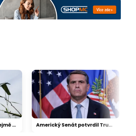
Do Bulharska pronikl zřejmě ukrajinský dron, explodoval kilometr od plynovodu
Americký Senát potvrdil Trumpova právníka jako ministra spravedlnosti