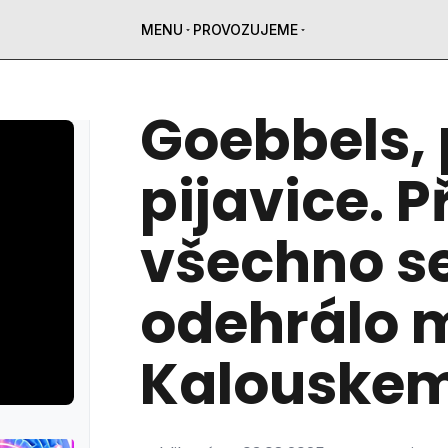
MENU
PROVOZUJEME
Goebbels, 
pijavice. P
všechno se
odehrálo 
Kalouskem