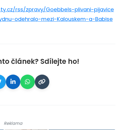
ty.cz/rss/zpravy/Goebbels-plivani-pijavice
tydnu-odehralo-mezi-Kalouskem-a-Babise
galerie: cviky
nto článek? Sdílejte ho!
Reklama