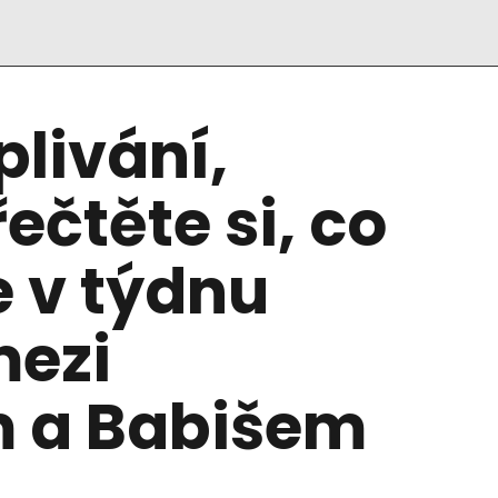
plivání,
řečtěte si, co
 v týdnu
mezi
 a Babišem