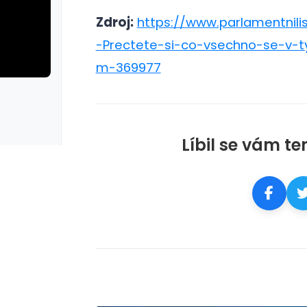
Zdroj:
https://www.parlamentnilis
-Prectete-si-co-vsechno-se-v-
m-369977
rie: cviky
galerie: cviky
Líbil se vám te