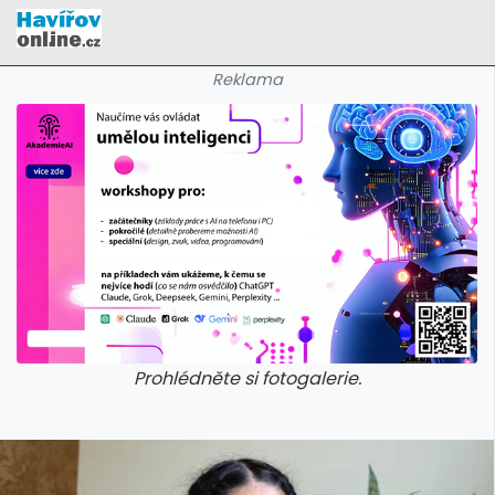
Reklama
Prohlédněte si fotogalerie.
galerie: cviky
galerie: cviky