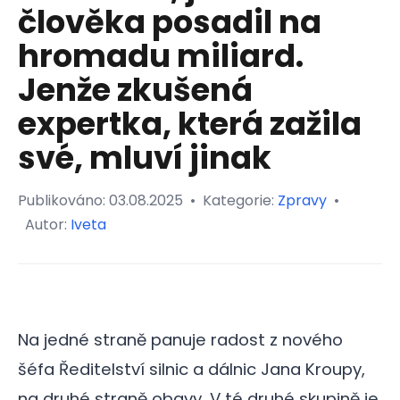
člověka posadil na
hromadu miliard.
Jenže zkušená
expertka, která zažila
své, mluví jinak
Publikováno:
03.08.2025
•
Kategorie:
Zpravy
•
Autor:
Iveta
Na jedné straně panuje radost z nového
šéfa Ředitelství silnic a dálnic Jana Kroupy,
na druhé straně obavy. V té druhé skupině je