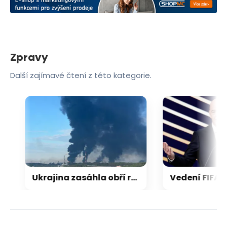
Zpravy
Další zajímavé čtení z této kategorie.
Ukrajina zasáhla obří rafinerii, Rusko cílilo na nádraží či autobus