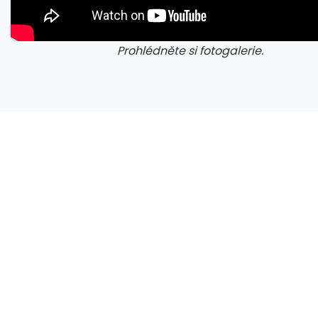
Prohlédněte si fotogalerie.
galerie: cviky
gale
Ukrajina zasáhla obří rafinerii, Rusko cílilo na nádraží či autobus