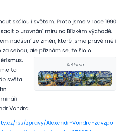
nout skálou i světem. Proto jsme v roce 1990
asadit o urovnání míru na Blízkém východě.
dkem nadšení ze změn, které jsme právě měli
za sebou, ale přiznám se, že šlo o
térismus.
Reklama
jsme to
 do světa
hni
emináři
ndr Vondra.
sty.cz/rss/zpravy/Alexandr-Vondra-zavzpo