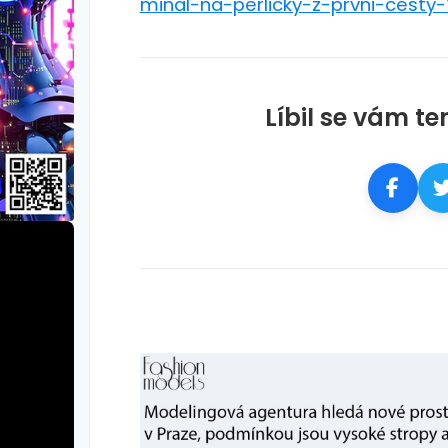
minal-na-perlicky-z-prvni-cesty
Líbil se vám te