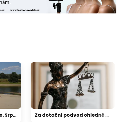
galerie: cviky
Od Moravy po Maďarsko. Srpnová horká vlna se zapíše do dějin klimatologie
Za dotační podvod ohledně Technologického parku poslal soud do vězení dva muže