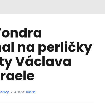
Vondra
l na perličky
sty Václava
zraele
pravy
•
Autor:
Iveta