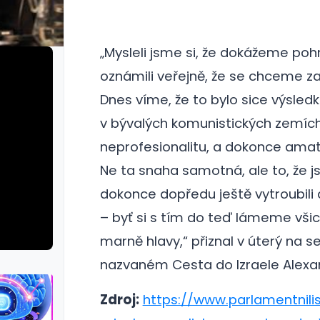
„Mysleli jsme si, že dokážeme poh
oznámili veřejně, že se chceme z
Dnes víme, že to bylo sice výsle
v bývalých komunistických zemích 
neprofesionalitu, a dokonce ama
Ne ta snaha samotná, ale to, že 
dokonce dopředu ještě vytroubili
– byť si s tím do teď lámeme všic
marně hlavy,“ přiznal v úterý na s
nazvaném Cesta do Izraele Alexa
Zdroj:
https://www.parlamentnili