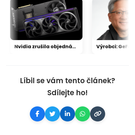
Nvidia zrušila objednávku GeForce RTX 5090 za $4600, Asus ji prý dodá za $5200
Líbil se vám tento článek?
Sdílejte ho!