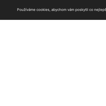
Používáme cookies, abychom vám poskytli co nejlepší
© 2026 Hradec králové - informace z tohoto krásného měs