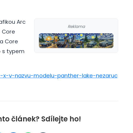
afikou Arc
Reklama
, Core
 a Core
to s typem
ani-x-v-nazvu-modelu-panther-lake-nezaruc
nto článek? Sdílejte ho!