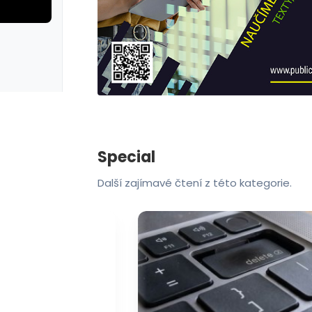
rie: cviky
galerie: cviky
Special
Další zajímavé čtení z této kategorie.