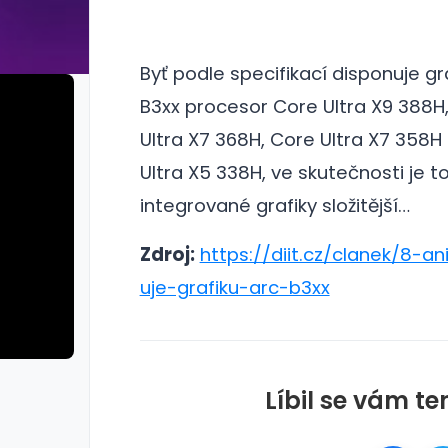
Byť podle specifikací disponuje gr
B3xx procesor Core Ultra X9 388H
Ultra X7 368H, Core Ultra X7 358H
Ultra X5 338H, ve skutečnosti je 
integrované grafiky složitější…
Zdroj:
https://diit.cz/clanek/8-
uje-grafiku-arc-b3xx
Líbil se vám te