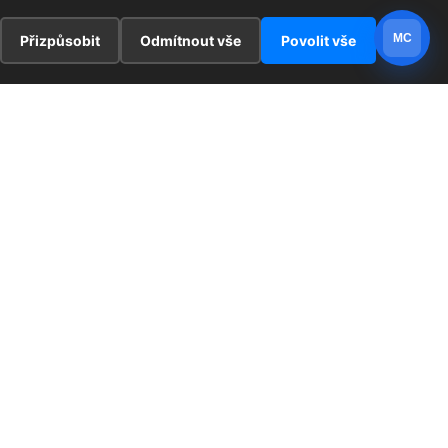
MC
Přizpůsobit
Odmítnout vše
Povolit vše
E
ZAJÍMAVOSTI
PRÁVNÍ UJEDNÁNÍ
ka !
Redaktoři
Ochrana osobních údajů
Cookies