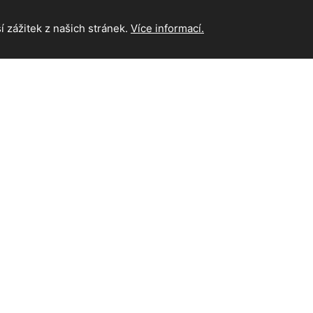
 zážitek z našich stránek.
Více informací.
INFORMAC
Hlavní strán
Kontakt
ta. Všechna práva vyhrazena.