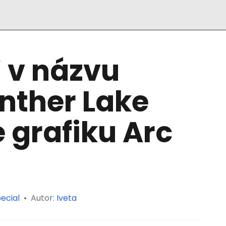
“ v názvu
nther Lake
 grafiku Arc
ecial
•
Autor:
Iveta