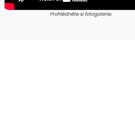
Prohlédněte si fotogalerie.
galerie: cviky
gale