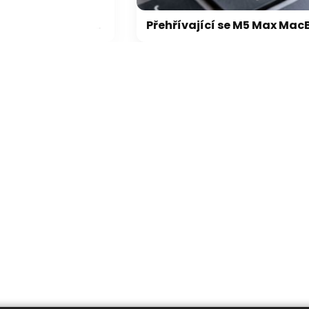
Microsoft chce, aby na Xbox Helix běhaly všechny hry, které kdy vyšly pro Xbox
Přehřívající se M5 Max MacBook Pro trápí zaseklé klávesy, cena opravy je $895