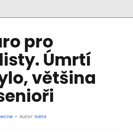
aro pro
isty. Úmrtí
ylo, většina
senioři
ecne
•
Autor:
Iveta