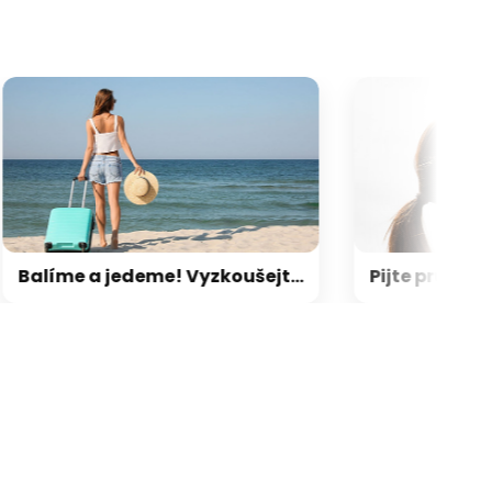
Balíme a jedeme! Vyzkoušejte naše tipy a vejdete se do každého kufru
galerie: cviky