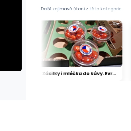
Další zajímavé čtení z této kategorie.
Bez praxe, ale ne bez šance: Firmy nabírají i čerstvé maturanty
Zásilky i mléčka do kávy. Evropa mění pravidla pro obaly, první změny přijdou nenápadně
rie: cviky
galerie: cviky