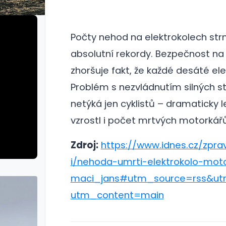
Počty nehod na elektrokolech str
absolutní rekordy. Bezpečnost na 
zhoršuje fakt, že každé desáté el
Problém s nezvládnutím silných st
netýká jen cyklistů – dramaticky l
vzrostl i počet mrtvých motorkářů
Zdroj:
https://www.idnes.cz/zpr
i/nehoda-umrti-elektrokolo-mo
maci_jans#utm_source=rss&u
utm_content=main