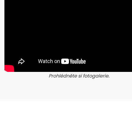
Prohlédněte si fotogalerie.
galerie: cviky
gale