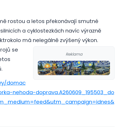
mě rostou a letos překonávají smutné
silnicích a cyklostezkách navíc výrazně
ektrokolo má nelegálně zvýšený výkon.
rojů se
Reklama
etos
.
avy/domac
torka-nehoda-doprava.A260609_195503_do
tm_medium=feed&utm_campaign=idnes&