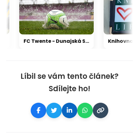
FC Twente - Dunajská Streda v TV: Kde sledovat 3. předkolo KL živě
Líbil se vám tento článek?
Sdílejte ho!