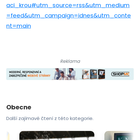
aci_krou#utm_source=rss&utm_medium
=feed&utm_campaign=idnes&utm_conte
nt=main
Reklama
Obecne
Další zajímavé čtení z této kategorie.