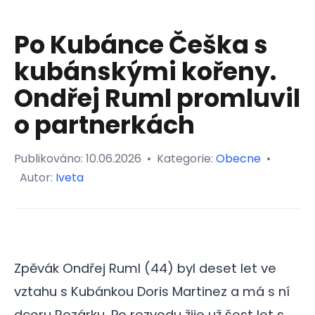
Po Kubánce Češka s
kubánskými kořeny.
Ondřej Ruml promluvil
o partnerkách
Publikováno:
10.06.2026
•
Kategorie:
Obecne
•
Autor:
Iveta
Zpěvák Ondřej Ruml (44) byl deset let ve
vztahu s Kubánkou Doris Martinez a má s ní
dceru Rozárku. Po rozvodu žije už šest let s