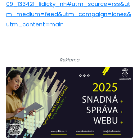
09_133421_lidicky_nh#utm_source=rss&ut
m_medium=feed&utm_campaign=idnes&
utm_content=main
Reklama