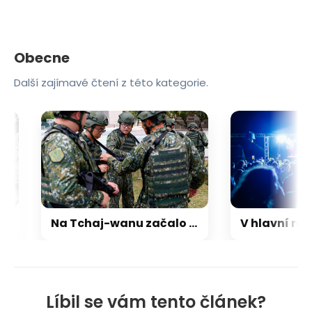
Obecne
Další zajímavé čtení z této kategorie.
Na Tchaj-wanu začalo každoroční cvičení, simuluje reakci na čínskou invazi
Líbil se vám tento článek?