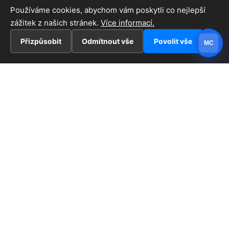
Používáme cookies, abychom vám poskytli co nejlepší
zážitek z našich stránek.
Více informací.
Přizpůsobit
Odmítnout vše
Povolit vše
MC
INFORMACE
Hlavní stránka !