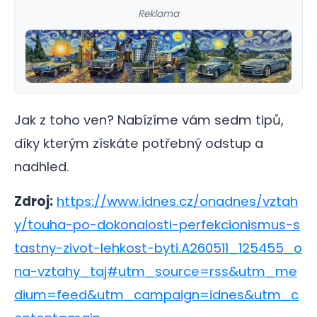
Reklama
Jak z toho ven? Nabízíme vám sedm tipů,
díky kterým získáte potřebný odstup a
nadhled.
Zdroj:
https://www.idnes.cz/onadnes/vztah
y/touha-po-dokonalosti-perfekcionismus-s
tastny-zivot-lehkost-byti.A260511_125455_o
na-vztahy_taj#utm_source=rss&utm_me
dium=feed&utm_campaign=idnes&utm_c