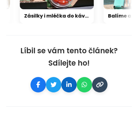
y
Zásilky i mléčka do kávy. Evropa mění pravidla pro obaly, první změny přijdou nenápadně
Líbil se vám tento článek?
Sdílejte ho!