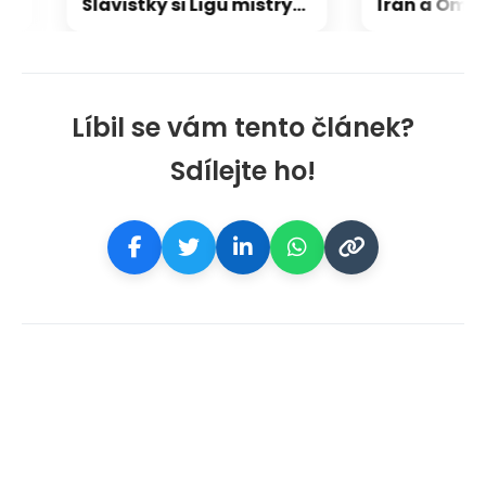
Slávistky si Ligu mistryň nezahrají, v předkole nestačily na Glasgow Rangers
Líbil se vám tento článek?
Sdílejte ho!