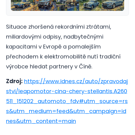
Situace zhoršená rekordními ztrátami,
miliardovými odpisy, nadbytečnými
kapacitami v Evropě a pomalejším
přechodem k elektromobilitě nutí tradiční
výrobce hledat partnery v Číně.
Zdroj:
https://www.idnes.cz/auto/zpravodaj
stvi/leapomotor-cina-chery-stellantis.A260
511_151202_automoto_fdv#utm_source=rs
s&utm_medium=feed&utm_campaign=id
nes&utm_content=main