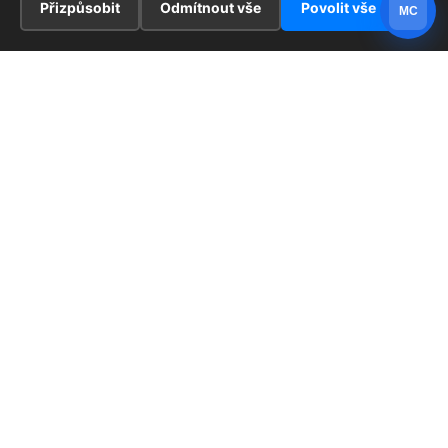
Přizpůsobit
Odmítnout vše
Povolit vše
MC
INFORMACE
Hlavní stránka !
ZAJÍMAVOSTI
Kontakt
Redaktoři