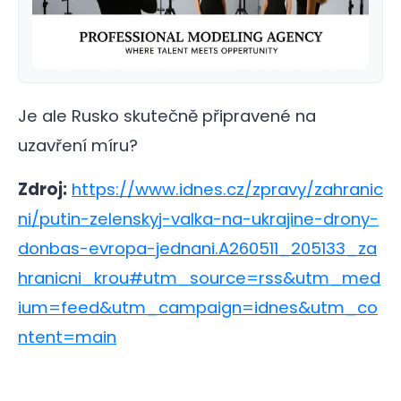
Je ale Rusko skutečně připravené na
uzavření míru?
Zdroj:
https://www.idnes.cz/zpravy/zahranic
ni/putin-zelenskyj-valka-na-ukrajine-drony-
donbas-evropa-jednani.A260511_205133_za
hranicni_krou#utm_source=rss&utm_med
ium=feed&utm_campaign=idnes&utm_co
ntent=main