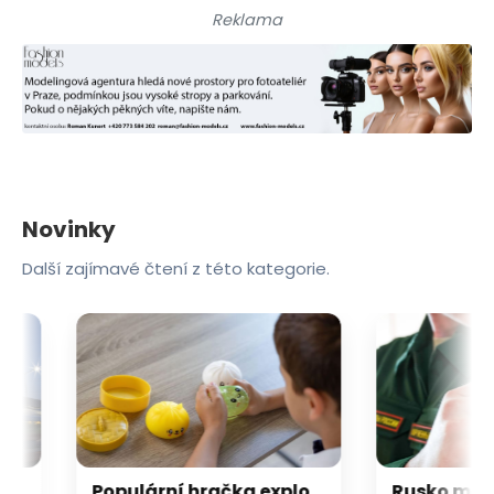
Reklama
Novinky
Další zajímavé čtení z této kategorie.
oje museli odklonit do Brna
Populární hračka explodovala malému chlapci ve Francii do obličeje. Utrpěl vážné popáleniny