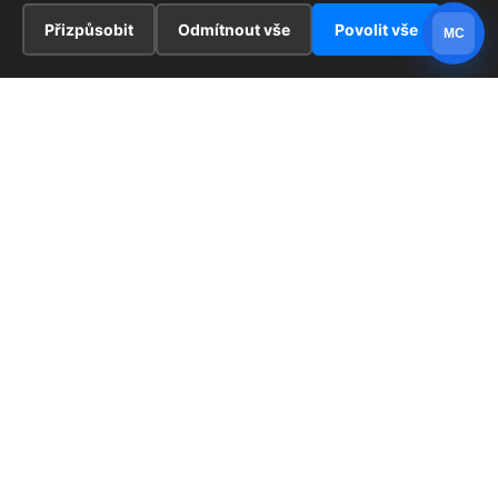
Přizpůsobit
Odmítnout vše
Povolit vše
MC
INFORMACE
Hlavní stránka !
ZAJÍMAVOSTI
Kontakt
Redaktoři