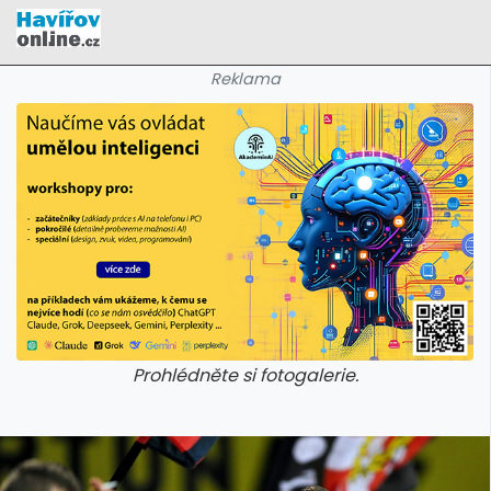
Reklama
Prohlédněte si fotogalerie.
galerie: cviky
galerie: cviky