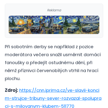
Reklama
Při sobotním derby se například z pozice
moderátora večera snažil usměrnit domácí
fanoušky a předejít ostudnému dění, při
němž příznivci červenobílých vtrhli na hrací
plochu.
Zdroj:
https://cnn.iprima.cz/ve-slavii-konci
m-strujce-tribuny-sever-rozvazal-spolupra
ci-s-milovanym-klubem-511770